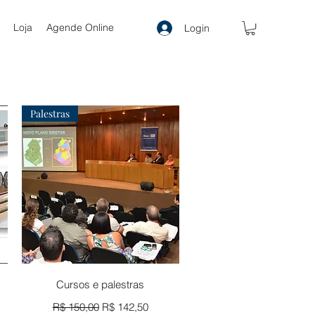
Loja
Agende Online
Login
Palestras
Visualização rápida
Cursos e palestras
onal
Preço normal
Preço promocional
R$ 150,00
R$ 142,50