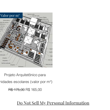
Valor por m²
Visualização rápida
Projeto Arquitetônico para
nidades escolares (valor por m²)
Preço normal
Preço promocional
R$ 175,00
R$ 165,00
Do Not Sell My Personal Information