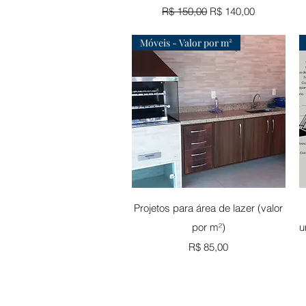
Preço normal
Preço promocional
R$ 150,00
R$ 140,00
Móveis - Valor por m²
Visualização rápida
Projetos para área de lazer (valor
por m²)
u
Preço
R$ 85,00