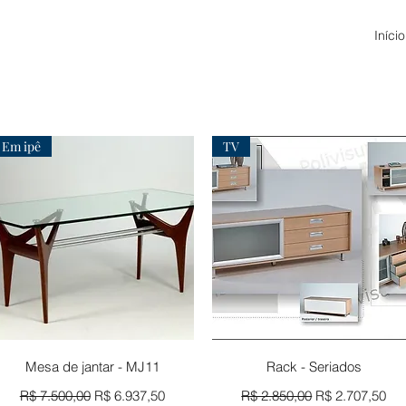
Início
Em ipê
TV
Visualização rápida
Visualização rápida
Mesa de jantar - MJ11
Rack - Seriados
Preço normal
Preço promocional
Preço normal
Preço promoci
R$ 7.500,00
R$ 6.937,50
R$ 2.850,00
R$ 2.707,50