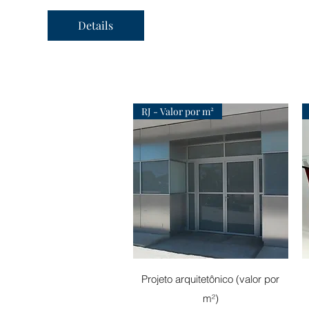
Details
RJ - Valor por m²
Visualização rápida
Projeto arquitetônico (valor por
m²)